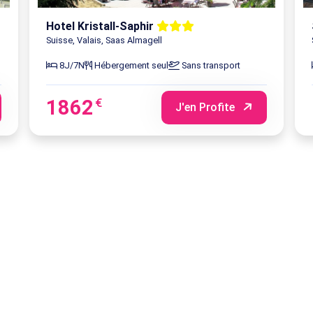
Hotel Kristall-Saphir
Suisse, Valais, Saas Almagell
8J/7N
Hébergement seul
Sans transport
1862
€
J'en Profite