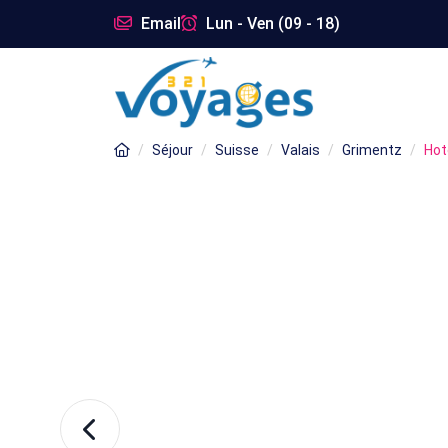
Email
Lun - Ven (09 - 18)
Séjour
Suisse
Valais
Grimentz
Hot