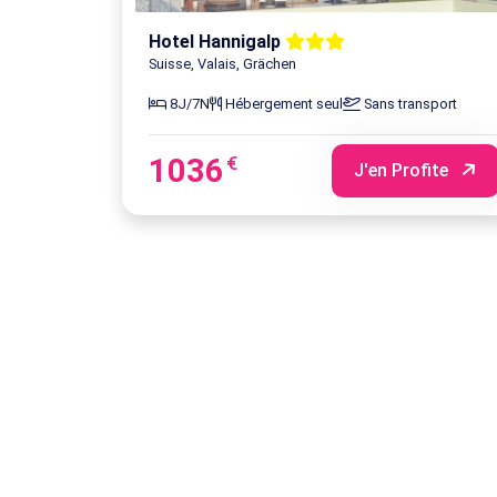
Hotel Hannigalp
Suisse, Valais, Grächen
8J/7N
Hébergement seul
Sans transport
1036
€
J'en Profite