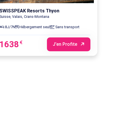
SWISSPEAK Resorts Thyon
Suisse, Valais, Crans-Montana
8J/7N
Hébergement seul
Sans transport
1638
€
J'en Profite