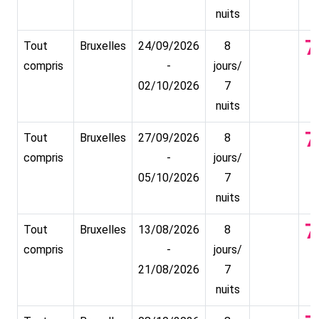
nuits
7
Tout
Bruxelles
24/09/2026
8
compris
-
jours/
02/10/2026
7
nuits
7
Tout
Bruxelles
27/09/2026
8
compris
-
jours/
05/10/2026
7
nuits
7
Tout
Bruxelles
13/08/2026
8
compris
-
jours/
21/08/2026
7
nuits