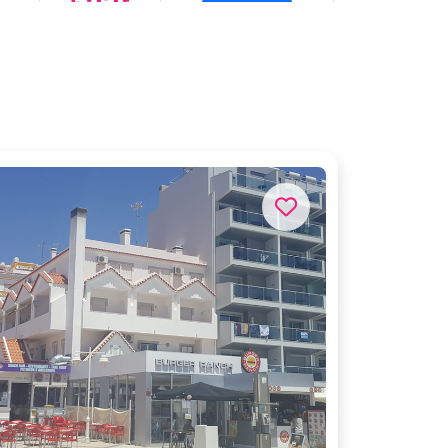
523
Réservez
524
€
Réservez
525
€
Réservez
530
€
Réservez
532
€
Réservez
533
€
Réservez
540
€
Réservez
543
€
Réservez
544
€