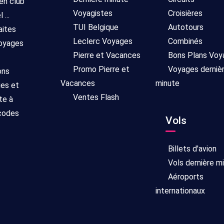
 en club
Voyagistes
Croisières
...
TUI Belgique
Autotours
aites
Leclerc Voyages
Combinés
voyages
Pierre et Vacances
Bons Plans Voy
Promo Pierre et
Voyages derniè
ons
Vacances
minute
ges et
Ventes Flash
te à
 codes
Vols
Billets d'avion
Vols dernière m
Aéroports
internationaux