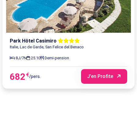
Park Hôtel Casimiro
Italie, Lac de Garde, San Felice del Benaco
8J/7N
25.10
Demi-pension
682
€
J'en Profite
/pers.