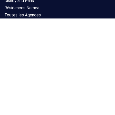
Disneyland Paris
Résidences Nemea
Toutes les Agences
Contact
Adresse
36 rue JP Timbaud
Courbevoie 92400, France
Email
formulaire contact
© Copyright 2026 321Voyages - Tous droits réservés.
3, 2, 1 ... et c'est parti pour un voyage au meilleur prix !