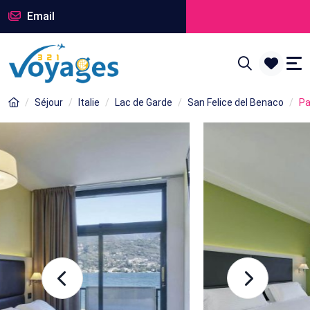
Email
Séjour
Italie
Lac de Garde
San Felice del Benaco
Pa