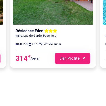
Résidence Eden
Italie, Lac de Garde, Peschiera
8J/7N
26.10
Petit déjeuner
314
€
J'en Profite
/pers.