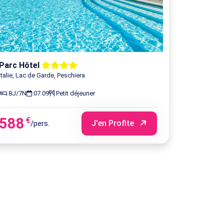
Parc Hôtel
Italie, Lac de Garde, Peschiera
8J/7N
07.09
Petit déjeuner
588
€
J'en Profite
/pers.