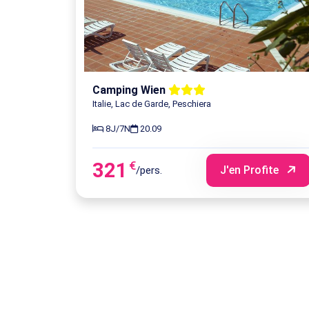
Camping Wien
Italie, Lac de Garde, Peschiera
8J/7N
20.09
321
€
J'en Profite
/pers.