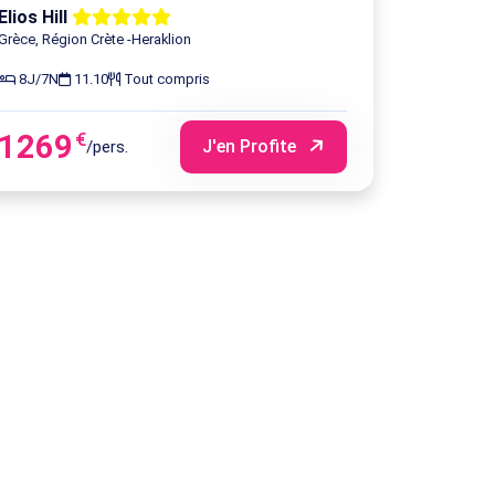
Elios Hill
1689
€
Grèce, Région Crète -Heraklion
Réservez
8J/7N
11.10
Tout compris
1699
€
Réservez
1269
€
J'en Profite
/pers.
1729
€
Réservez
1729
€
Réservez
1729
€
Réservez
1739
€
Réservez
1749
€
Réservez
1759
€
Réservez