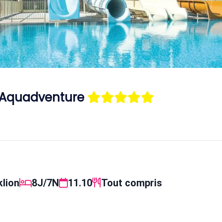
- Aquadventure
klion
8J/7N
11.10
Tout compris