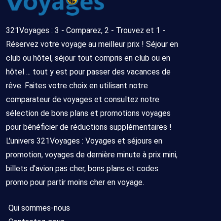
compris
dernière
jours/
minute
7
321Voyages : 3 - Comparez, 2 - Trouvez et 1 -
nuits
Réservez votre voyage au meilleur prix ! Séjour en
1
Tout
Bruxelles
18/08/2026
8
club ou hôtel, séjour tout compris en club ou en
compris
-
jours/
hôtel ... tout y est pour passer des vacances de
26/08/2026
7
rêve. Faites votre choix en utilisant notre
nuits
comparateur de voyages et consultez notre
sélection de bons plans et promotions voyages
pour bénéficier de réductions supplémentaires !
L'univers 321Voyages : Voyages et séjours en
promotion, voyages de dernière minute à prix mini,
billets d'avion pas cher, bons plans et codes
promo pour partir moins cher en voyage.
Qui sommes-nous