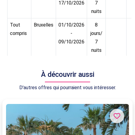
17/10/2026
7
nuits
Tout
Bruxelles
01/10/2026
8
compris
-
jours/
09/10/2026
7
nuits
Tout
Bruxelles
21/08/2026
8
compris
-
jours/
À découvrir aussi
29/08/2026
7
D'autres offres qui pourraient vous intéresser.
nuits
Tout
Bruxelles
20/08/2026
8
compris
-
jours/
28/08/2026
7
nuits