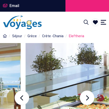
Email
Séjour
Grèce
Crète -Chania
Eleftheria