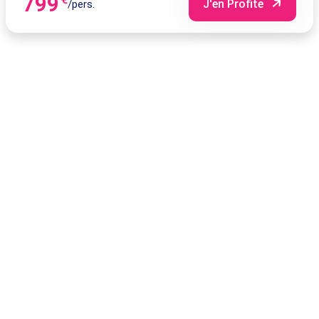
799
J'en Profite
/pers.
22/08/2026
7
nuits
Tout
Bruxelles
10/09/2026
8
compris
-
jours/
18/09/2026
7
nuits
Tout
Bruxelles
20/09/2026
8
compris
-
jours/
28/09/2026
7
nuits
Tout
Bruxelles
23/08/2026
8
compris
-
jours/
31/08/2026
7
nuits