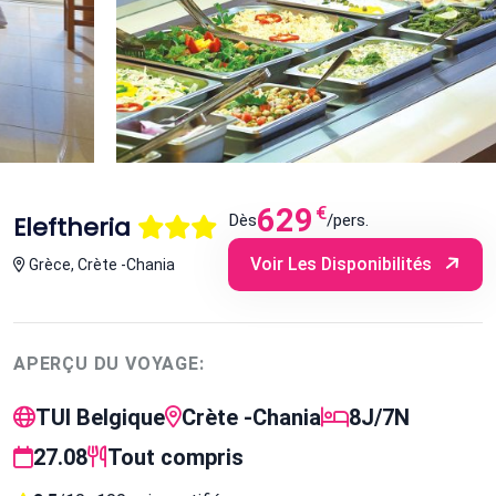
629
€
Dès
/pers.
Eleftheria
Voir Les Disponibilités
Grèce, Crète -Chania
APERÇU DU VOYAGE:
TUI Belgique
Crète -Chania
8J/7N
27.08
Tout compris