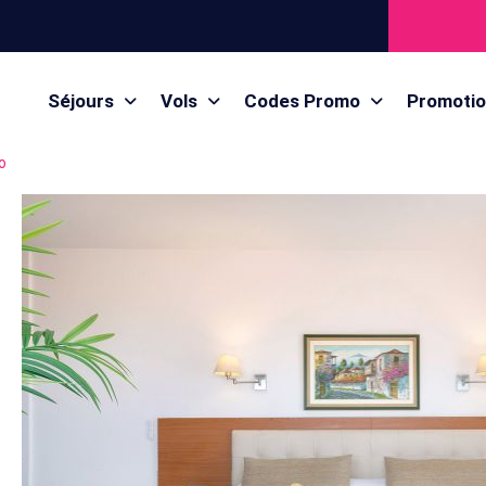
Séjours
Vols
Codes Promo
Promoti
o