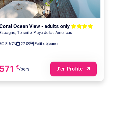
Réservez
879
€
Réservez
Coral Ocean View - adults only
879
€
Espagne, Tenerife, Playa de las Americas
Réservez
8J/7N
27.09
Petit déjeuner
879
€
Réservez
879
€
571
€
Réservez
J'en Profite
/pers.
879
€
Réservez
879
€
Réservez
879
€
Réservez
879
€
Réservez