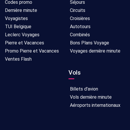
Codes promo
Séjours
16/09/2026
7
Dernière minute
Circuits
nuits
Voyagistes
Croisières
TUI Belgique
Autotours
Tout
Bruxelles
10/09/2026
8
Leclerc Voyages
Combinés
compris
-
jours/
Pierre et Vacances
Bons Plans Voyage
18/09/2026
7
Promo Pierre et Vacances
Voyages dernière minute
nuits
Ventes Flash
Tout
Bruxelles
27/08/2026
8
Vols
compris
-
jours/
04/09/2026
7
Billets d'avion
nuits
Vols dernière minute
Tout
Bruxelles
28/08/2026
8
Aéroports internationaux
compris
-
jours/
05/09/2026
7
nuits