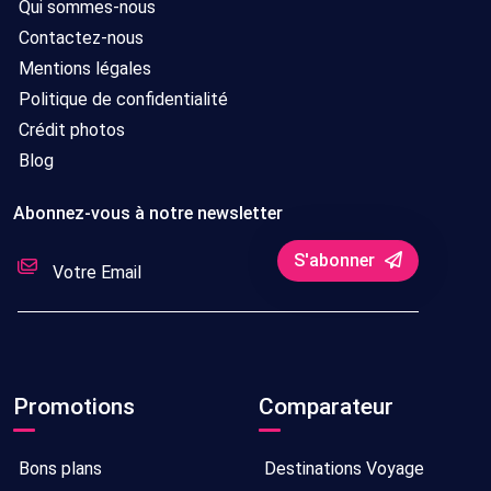
Qui sommes-nous
Tout
Bruxelles
14/09/2026
8
Contactez-nous
compris
-
jours/
Mentions légales
22/09/2026
7
Politique de confidentialité
nuits
Crédit photos
Blog
Tout
Bruxelles
12/08/2026
8
compris
-
jours/
Abonnez-vous à notre newsletter
20/08/2026
7
S'abonner
nuits
Tout
Bruxelles
25/08/2026
8
compris
-
jours/
02/09/2026
7
Promotions
Comparateur
nuits
Tout
Bruxelles
08/09/2026
8
Bons plans
Destinations Voyage
compris
-
jours/