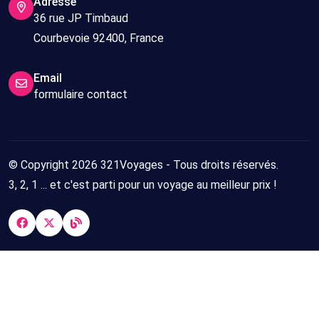
compris
-
jours/
Adresse
36 rue JP Timbaud
22/08/2026
7
Courbevoie 92400, France
nuits
Tout
Bruxelles
07/09/2026
8
Email
compris
-
jours/
formulaire contact
15/09/2026
7
nuits
© Copyright 2026 321Voyages - Tous droits réservés.
Tout
Bruxelles
01/09/2026
8
3, 2, 1 ... et c'est parti pour un voyage au meilleur prix !
compris
-
jours/
09/09/2026
7
nuits
Tout
Bruxelles
10/08/2026
8
compris
-
jours/
18/08/2026
7
nuits