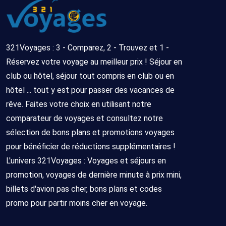
26/10/2026
7
nuits
Tout
Bruxelles
26/08/2026
8
321Voyages : 3 - Comparez, 2 - Trouvez et 1 -
compris
-
jours/
Réservez votre voyage au meilleur prix ! Séjour en
03/09/2026
7
club ou hôtel, séjour tout compris en club ou en
nuits
hôtel ... tout y est pour passer des vacances de
rêve. Faites votre choix en utilisant notre
Tout
Bruxelles
30/08/2026
8
comparateur de voyages et consultez notre
compris
-
jours/
sélection de bons plans et promotions voyages
07/09/2026
7
pour bénéficier de réductions supplémentaires !
nuits
L'univers 321Voyages : Voyages et séjours en
promotion, voyages de dernière minute à prix mini,
Tout
Bruxelles
17/09/2026
8
billets d'avion pas cher, bons plans et codes
compris
-
jours/
promo pour partir moins cher en voyage.
25/09/2026
7
nuits