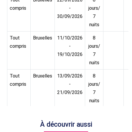
compris
-
jours/
30/09/2026
7
nuits
Tout
Bruxelles
11/10/2026
8
compris
-
jours/
19/10/2026
7
nuits
Tout
Bruxelles
13/09/2026
8
compris
-
jours/
21/09/2026
7
nuits
Tout
Bruxelles
15/09/2026
8
compris
-
jours/
À découvrir aussi
23/09/2026
7