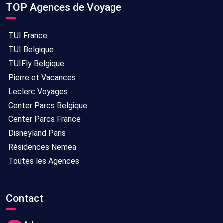
TOP Agences de Voyage
Tout
Bruxelles
02/09/2026
8
compris
-
jours/
TUI France
10/09/2026
7
TUI Belgique
nuits
TUIFly Belgique
Pierre et Vacances
Tout
Bruxelles
06/09/2026
8
Leclerc Voyages
compris
-
jours/
Center Parcs Belgique
14/09/2026
7
Center Parcs France
nuits
Disneyland Paris
Tout
Bruxelles
13/08/2026
8
Résidences Nemea
compris
-
jours/
Toutes les Agences
21/08/2026
7
nuits
Contact
Tout
Bruxelles
14/08/2026
8