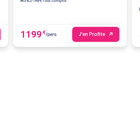
8J/7N
Tout compris
1199
€
J'en Profite
/pers.