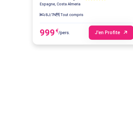
Espagne, Costa Almeria
8J/7N
Tout compris
999
€
J'en Profite
/pers.