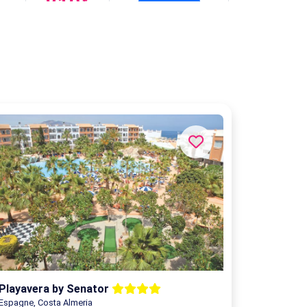
819
Réservez
829
€
Réservez
849
€
Réservez
859
€
Réservez
919
€
Réservez
929
€
Réservez
1019
€
Réservez
Playavera by Senator
Espagne, Costa Almeria