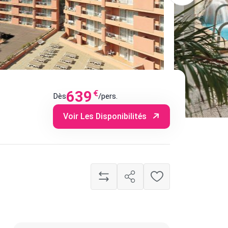
639
€
Dès
/pers.
Voir Les Disponibilités