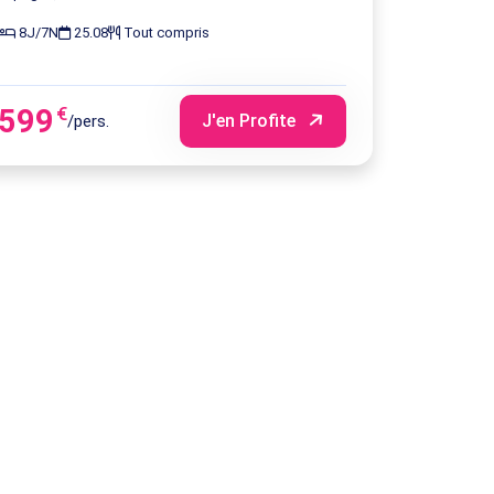
8J/7N
25.08
Tout compris
599
€
J'en Profite
/pers.