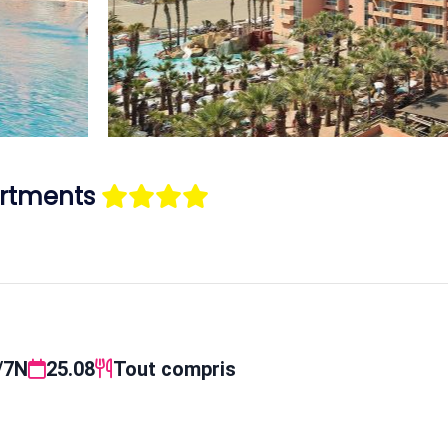
artments
/7N
25.08
Tout compris