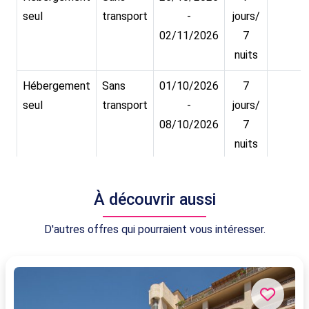
seul
transport
-
jours/
02/11/2026
7
nuits
Hébergement
Sans
01/10/2026
7
seul
transport
-
jours/
08/10/2026
7
nuits
Hébergement
Sans
10/10/2026
7
seul
transport
-
jours/
À découvrir aussi
17/10/2026
7
D'autres offres qui pourraient vous intéresser.
nuits
Hébergement
Sans
11/10/2026
7
seul
transport
-
jours/
18/10/2026
7