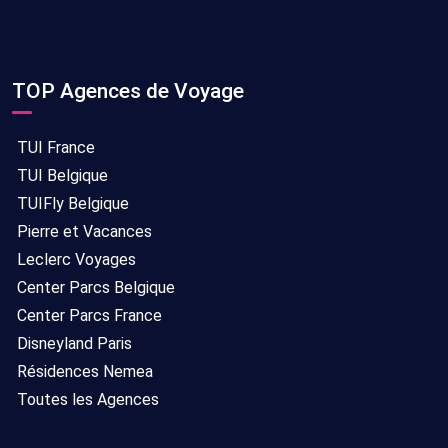
Hébergement
Sans
28/09/2026
7
seul
transport
-
jours/
05/10/2026
7
TOP Agences de Voyage
nuits
TUI France
Hébergement
Sans
27/09/2026
7
TUI Belgique
seul
transport
-
jours/
TUIFly Belgique
04/10/2026
7
Pierre et Vacances
nuits
Leclerc Voyages
Hébergement
Sans
26/09/2026
7
Center Parcs Belgique
seul
transport
-
jours/
Center Parcs France
03/10/2026
7
Disneyland Paris
nuits
Résidences Nemea
Toutes les Agences
Hébergement
Sans
31/10/2026
10
seul
transport
-
jours/