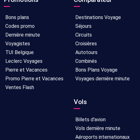
27/10/2026
7
nuits
Bons plans
Destinations Voyage
Codes promo
Séjours
Hébergement
Sans
21/10/2026
7
Dernière minute
Circuits
seul
transport
-
jours/
Voyagistes
Croisières
28/10/2026
7
TUI Belgique
Autotours
nuits
Leclerc Voyages
Combinés
Hébergement
Sans
30/09/2026
7
Pierre et Vacances
Bons Plans Voyage
seul
transport
-
jours/
Promo Pierre et Vacances
Voyages dernière minute
07/10/2026
7
Ventes Flash
nuits
Vols
Hébergement
Sans
29/09/2026
7
seul
transport
-
jours/
Billets d'avion
06/10/2026
7
Vols dernière minute
nuits
Aéroports internationaux