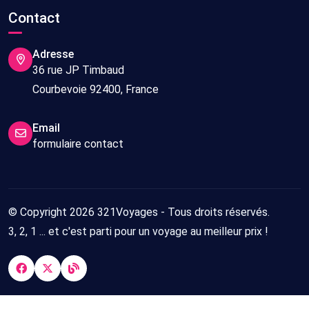
10/11/2026
10
Contact
nuits
Adresse
Hébergement
Sans
30/10/2026
10
36 rue JP Timbaud
seul
transport
-
jours/
Courbevoie 92400, France
09/11/2026
10
nuits
Email
formulaire contact
Hébergement
Sans
25/09/2026
7
seul
transport
-
jours/
02/10/2026
7
nuits
© Copyright 2026 321Voyages - Tous droits réservés.
3, 2, 1 ... et c'est parti pour un voyage au meilleur prix !
Hébergement
Sans
29/10/2026
10
seul
transport
-
jours/
08/11/2026
10
nuits