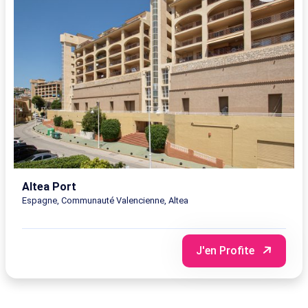
nuits
Hébergement
Sans
12/10/2026
7
seul
transport
-
jours/
19/10/2026
7
nuits
Hébergement
Sans
13/10/2026
7
seul
transport
-
jours/
20/10/2026
7
Altea Port
nuits
Espagne, Communauté Valencienne, Altea
Hébergement
Sans
14/10/2026
7
seul
transport
-
jours/
J'en Profite
21/10/2026
7
nuits