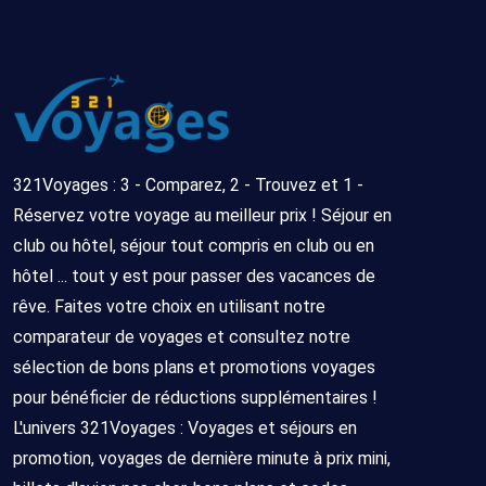
14/10/2026
7
nuits
Hébergement
Sans
08/10/2026
7
seul
transport
-
jours/
15/10/2026
7
nuits
321Voyages : 3 - Comparez, 2 - Trouvez et 1 -
Réservez votre voyage au meilleur prix ! Séjour en
Hébergement
Sans
23/10/2026
7
club ou hôtel, séjour tout compris en club ou en
seul
transport
-
jours/
hôtel ... tout y est pour passer des vacances de
30/10/2026
7
rêve. Faites votre choix en utilisant notre
nuits
comparateur de voyages et consultez notre
Hébergement
Sans
17/10/2026
7
sélection de bons plans et promotions voyages
seul
transport
-
jours/
pour bénéficier de réductions supplémentaires !
24/10/2026
7
L'univers 321Voyages : Voyages et séjours en
nuits
promotion, voyages de dernière minute à prix mini,