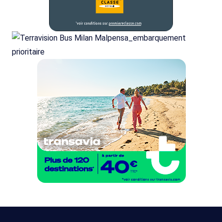
Hébergement
Sans
04/10/2026
7
seul
transport
-
jours/
11/10/2026
7
nuits
Hébergement
Sans
05/10/2026
7
seul
transport
-
jours/
12/10/2026
7
nuits
Hébergement
Sans
06/10/2026
7
seul
transport
-
jours/
13/10/2026
7
nuits
Hébergement
Sans
07/10/2026
7
seul
transport
-
jours/