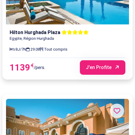
Hilton Hurghada Plaza
Egypte, Région Hurghada
8J/7N
29.08
Tout compris
1139
€
J'en Profite
/pers.