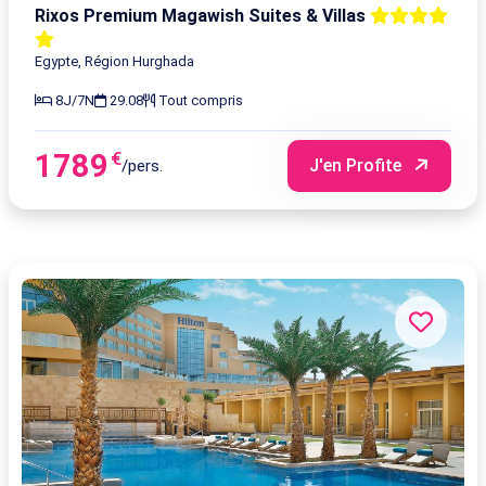
Rixos Premium Magawish Suites & Villas
Egypte, Région Hurghada
8J/7N
29.08
Tout compris
1789
€
J'en Profite
/pers.