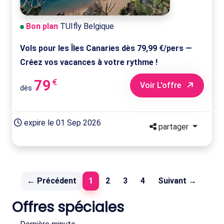
Bon plan
TUIfly Belgique
Vols pour les Îles Canaries dès 79,99 €/pers —
Créez vos vacances à votre rythme !
79
€
Voir L'offre
dès
expire le 01 Sep 2026
partager
(current)
← Précédent
1
2
3
4
Suivant →
Offres spéciales