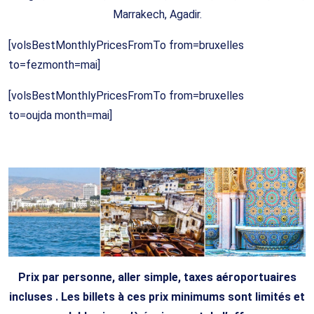
Marrakech, Agadir.
[volsBestMonthlyPricesFromTo from=bruxelles
to=fezmonth=mai]
[volsBestMonthlyPricesFromTo from=bruxelles
to=oujda month=mai]
oir le code promo
Prix par personne, aller simple, taxes aéroportuaires
incluses . Les billets à ces prix minimums sont limités et