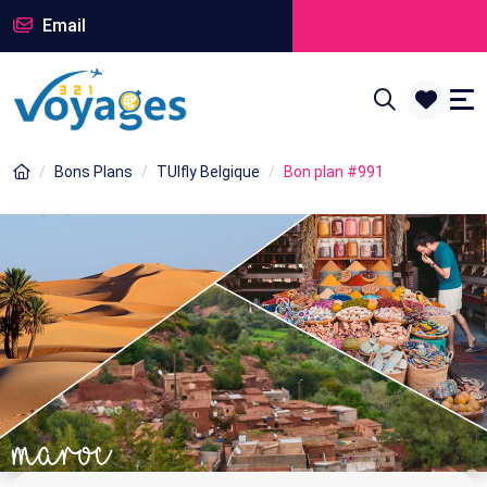
Email
Bons Plans
TUIfly Belgique
Bon plan #991