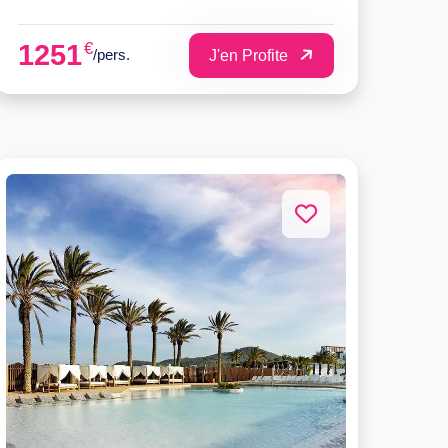
€
1251
/pers.
J'en Profite