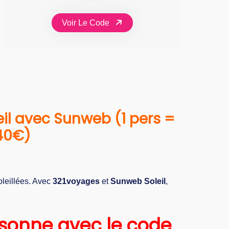
Voir Le Code
il avec Sunweb (1 pers =
240€)
leillées. Avec
321voyages
et
Sunweb Soleil
,
rsonne avec le code