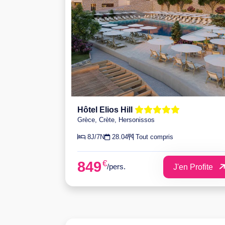
Hôtel Elios Hill
Grèce, Crète, Hersonissos
8J/7N
28.04
Tout compris
€
849
/pers.
J'en Profite