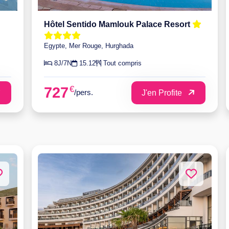
Hôtel Sentido Mamlouk Palace Resort
Egypte, Mer Rouge, Hurghada
8J/7N
15.12
Tout compris
€
727
/pers.
J'en Profite