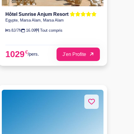
Hôtel Sunrise Anjum Resort
Egypte, Marsa Alam, Marsa Alam
8J/7N
16.09
Tout compris
€
1029
/pers.
J'en Profite