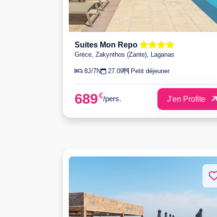
Suites Mon Repo
Grèce, Zakynthos (Zante), Laganas
8J/7N
27.09
Petit déjeuner
€
689
/pers.
J'en Profite