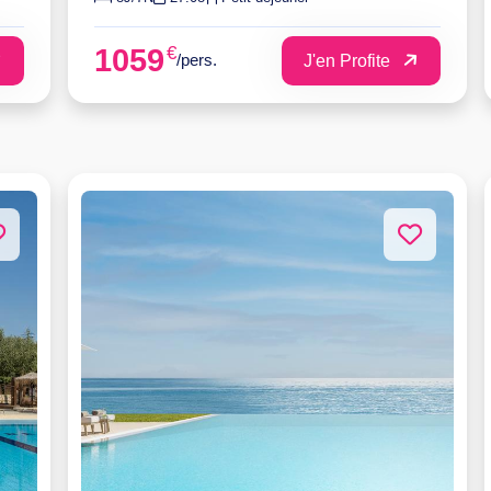
€
1059
/pers.
J'en Profite