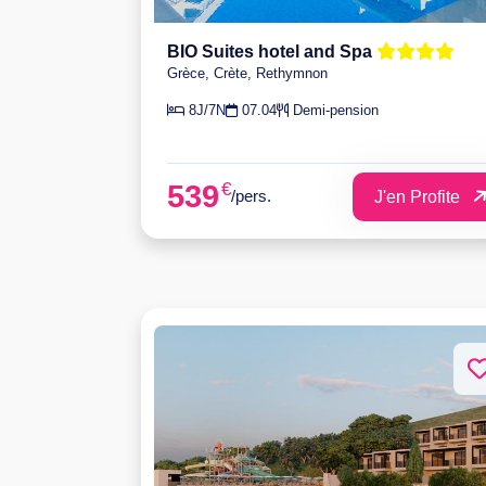
BIO Suites hotel and Spa
Grèce, Crète, Rethymnon
8J/7N
07.04
Demi-pension
€
539
/pers.
J'en Profite