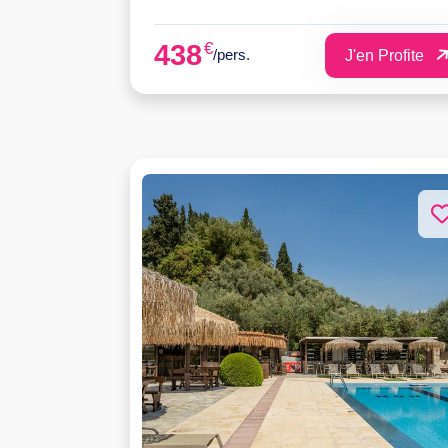
€
438
/pers.
J'en Profite