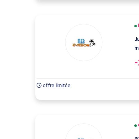
J
m
offre limitée
3