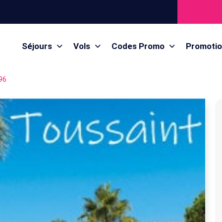
Séjours
Vols
Codes Promo
Promoti
96