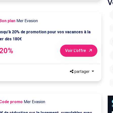
V
Bon plan
Mer Evasion
usqu'à 20% de promotion pour vos vacances à la
er dès 180€
-20%
Voir L'offre
partager
Code promo
Mer Evasion
0€ de réduction sur le logement, cumulables avec