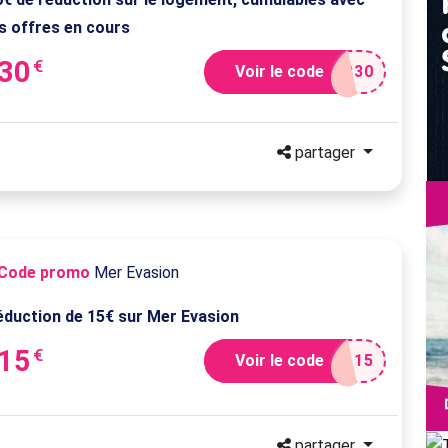
es offres en cours
-30
€
Voir le code
R30
partager
Code promo
Mer Evasion
éduction de 15€ sur Mer Evasion
-15
€
Voir le code
L15
partager