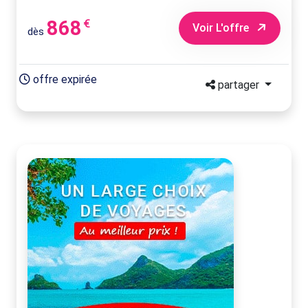
868
€
Voir L'offre
dès
offre expirée
partager