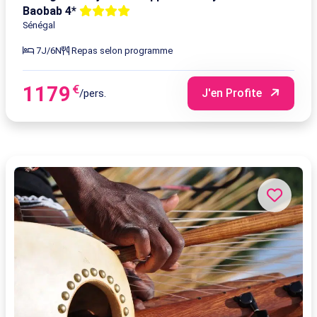
Baobab 4*
Sénégal
7J/6N
Repas selon programme
1179
€
J'en Profite
/pers.