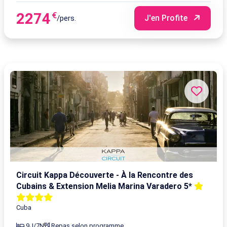
2274
€
J'en Profite
/pers.
Circuit Kappa Découverte - À la Rencontre des
Cubains & Extension Melia Marina Varadero 5*
Cuba
9J/7N
Repas selon programme