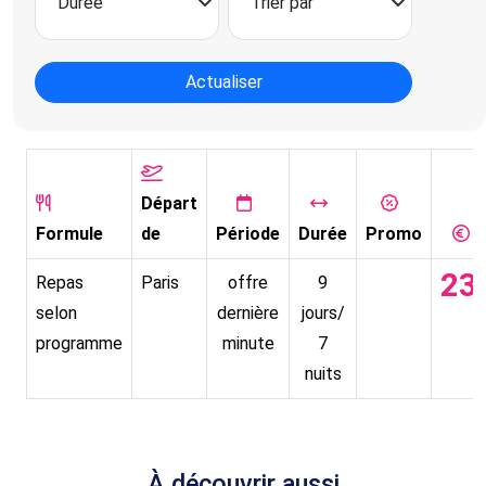
Actualiser
Départ
Formule
de
Période
Durée
Promo
23
Repas
Paris
offre
9
selon
dernière
jours/
programme
minute
7
nuits
À découvrir aussi