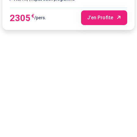
2305
€
J'en Profite
/pers.