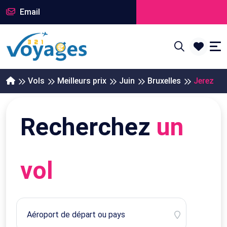
Email
Vols
Meilleurs prix
Juin
Bruxelles
Jerez
Recherchez
un
vol