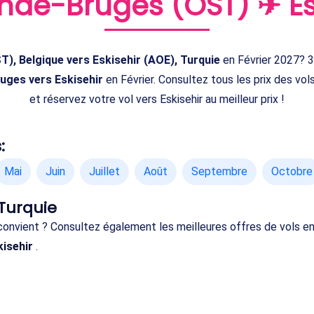
nde-Bruges (OST) ✈ Es
), Belgique vers Eskisehir (AOE), Turquie
en Février 2027? 3
uges vers Eskisehir
en Février. Consultez tous les prix des vol
et réservez votre vol vers Eskisehir au meilleur prix !
:
Mai
Juin
Juillet
Août
Septembre
Octobre
 Turquie
 convient ? Consultez également les meilleures offres de vols e
kisehir
.