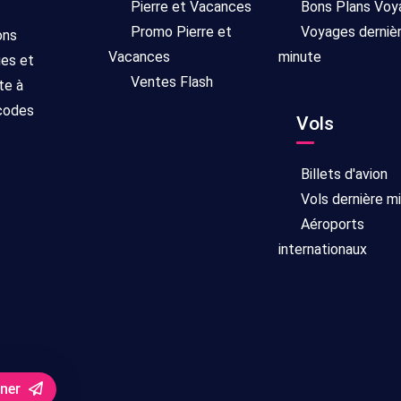
Pierre et Vacances
Bons Plans Voy
Promo Pierre et
Voyages derniè
ons
Vacances
minute
ges et
Ventes Flash
te à
 codes
Vols
Billets d'avion
Vols dernière m
Aéroports
internationaux
nner