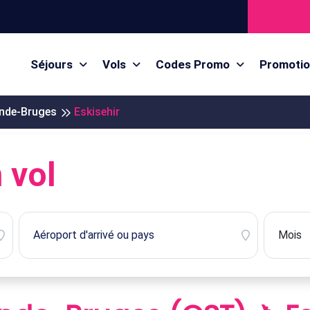
Séjours
Vols
Codes Promo
Promoti
nde-Bruges
Eskisehir
 vol