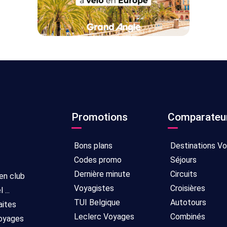
Promotions
Comparateu
Bons plans
Destinations V
Codes promo
Séjours
Dernière minute
Circuits
 en club
Voyagistes
Croisières
...
TUI Belgique
Autotours
aites
Leclerc Voyages
Combinés
voyages