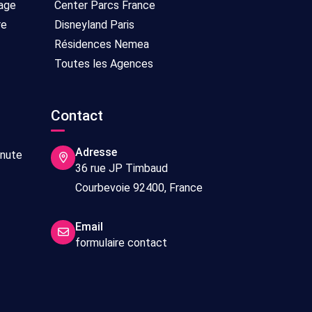
age
Center Parcs France
re
Disneyland Paris
Résidences Nemea
Toutes les Agences
Contact
Adresse
inute
36 rue JP Timbaud
Courbevoie 92400, France
Email
formulaire contact