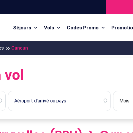
Séjours
Vols
Codes Promo
Promoti
es
Cancun
 vol