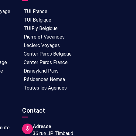
oyage
TUI France
TUI Belgique
TUIFly Belgique
Pierre et Vacances
Leclerc Voyages
Center Parcs Belgique
age
Center Parcs France
re
Disneyland Paris
Résidences Nemea
Toutes les Agences
Contact
Adresse
inute
36 rue JP Timbaud