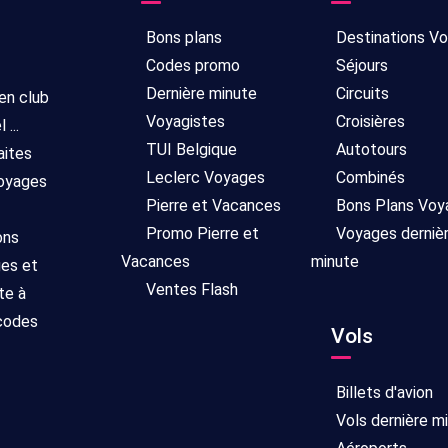
Bons plans
Destinations V
Codes promo
Séjours
Dernière minute
Circuits
 en club
Voyagistes
Croisières
...
TUI Belgique
Autotours
aites
Leclerc Voyages
Combinés
voyages
Pierre et Vacances
Bons Plans Voy
Promo Pierre et
Voyages derniè
ons
Vacances
minute
ges et
Ventes Flash
te à
 codes
Vols
Billets d'avion
Vols dernière m