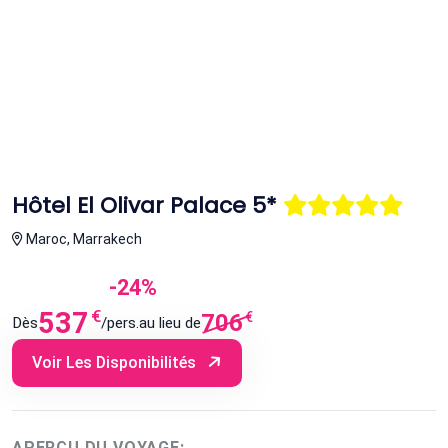
Hôtel El Olivar Palace 5*
Maroc, Marrakech
-24%
537
€
706
€
Dès
/pers.
au lieu de
Voir Les Disponibilités
APERÇU DU VOYAGE: