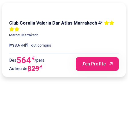
-32%
Club Coralia Valeria Dar Atlas Marrakech 4*
Maroc, Marrakech
8J/7N
Tout compris
564
€
Dès
/pers.
J'en Profite
829
€
Au lieu de