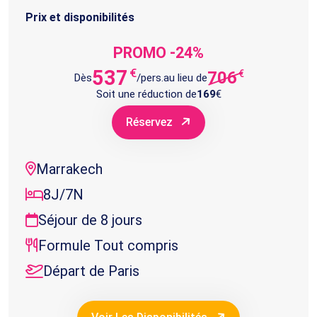
Prix et disponibilités
PROMO -24%
537
€
706
€
Dès
/pers.
au lieu de
Soit une réduction de
169
€
Réservez
Marrakech
8J/7N
Séjour de 8 jours
Formule Tout compris
Départ de Paris