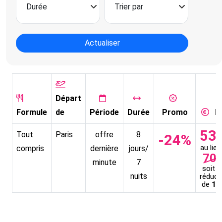
Actualiser
Départ
Formule
de
Période
Durée
Promo
Pr
53
Tout
Paris
offre
8
-24%
au lieu
compris
dernière
jours/
70
minute
7
soit u
nuits
réduct
de
16