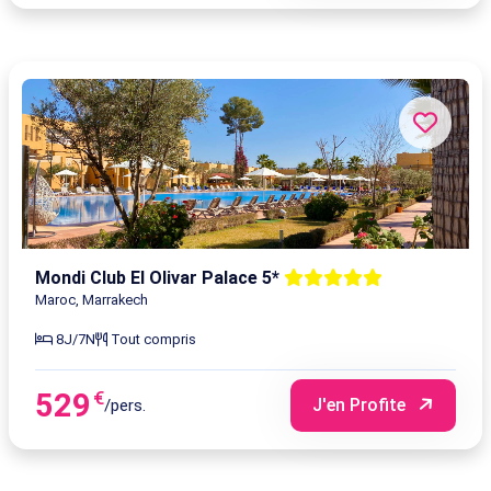
Mondi Club El Olivar Palace 5*
Maroc, Marrakech
8J/7N
Tout compris
529
€
J'en Profite
/pers.