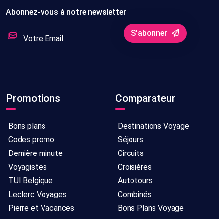
Abonnez-vous à notre newsletter
nuits
6
S'abonner
Tout
Sans
22/10/2026
8
compris
transport
-
jours/
30/10/2026
7
nuits
6
Promotions
Comparateur
Tout
Sans
24/10/2026
8
compris
transport
-
jours/
01/11/2026
7
Bons plans
Destinations Voyage
nuits
Codes promo
Séjours
Dernière minute
Circuits
6
Tout
Sans
18/10/2026
8
Voyagistes
Croisières
compris
transport
-
jours/
TUI Belgique
Autotours
26/10/2026
7
Leclerc Voyages
Combinés
nuits
Pierre et Vacances
Bons Plans Voyage