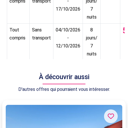
compris
transport
-
jours/
17/10/2026
7
nuits
5
Tout
Sans
04/10/2026
8
compris
transport
-
jours/
12/10/2026
7
nuits
5
Tout
Sans
05/10/2026
8
compris
transport
-
jours/
À découvrir aussi
13/10/2026
7
D'autres offres qui pourraient vous intéresser.
nuits
5
Tout
Sans
01/10/2026
8
compris
transport
-
jours/
09/10/2026
7
nuits