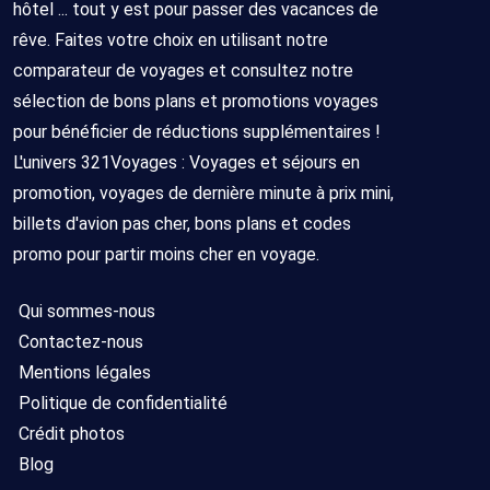
6
Tout
Sans
25/10/2026
8
hôtel ... tout y est pour passer des vacances de
compris
transport
-
jours/
rêve. Faites votre choix en utilisant notre
02/11/2026
7
comparateur de voyages et consultez notre
nuits
sélection de bons plans et promotions voyages
pour bénéficier de réductions supplémentaires !
6
Tout
Sans
20/10/2026
8
L'univers 321Voyages : Voyages et séjours en
compris
transport
-
jours/
promotion, voyages de dernière minute à prix mini,
28/10/2026
7
billets d'avion pas cher, bons plans et codes
nuits
promo pour partir moins cher en voyage.
6
Tout
Sans
23/10/2026
8
Qui sommes-nous
compris
transport
-
jours/
Contactez-nous
31/10/2026
7
Mentions légales
nuits
Politique de confidentialité
6
Tout
Sans
21/10/2026
8
Crédit photos
compris
transport
-
jours/
Blog
29/10/2026
7