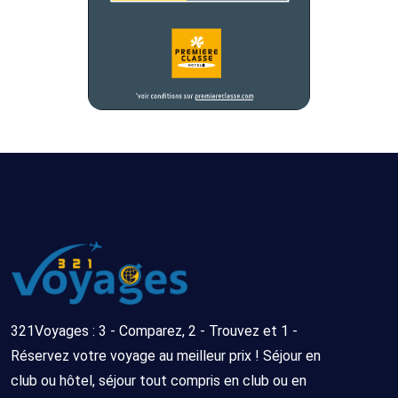
nuits
6
Tout
Sans
15/09/2026
8
compris
transport
-
jours/
23/09/2026
7
nuits
6
Tout
Sans
16/10/2026
8
compris
transport
-
jours/
24/10/2026
7
nuits
6
Tout
Sans
19/10/2026
8
compris
transport
-
jours/
321Voyages : 3 - Comparez, 2 - Trouvez et 1 -
27/10/2026
7
Réservez votre voyage au meilleur prix ! Séjour en
nuits
club ou hôtel, séjour tout compris en club ou en