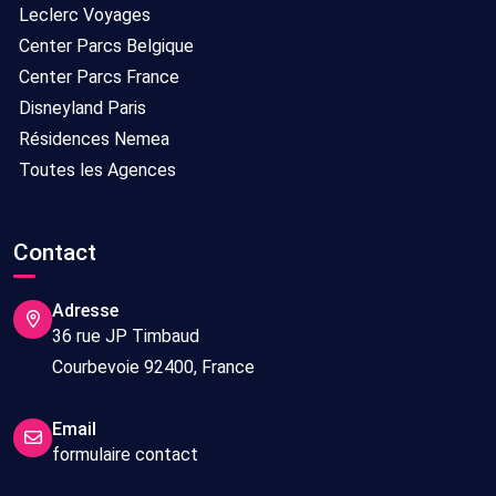
20/09/2026
7
Leclerc Voyages
nuits
Center Parcs Belgique
Center Parcs France
6
Tout
Sans
11/09/2026
8
Disneyland Paris
compris
transport
-
jours/
Résidences Nemea
19/09/2026
7
Toutes les Agences
nuits
6
Tout
Sans
10/09/2026
8
Contact
compris
transport
-
jours/
18/09/2026
7
Adresse
nuits
36 rue JP Timbaud
Courbevoie 92400, France
6
Tout
Sans
09/09/2026
8
compris
transport
-
jours/
Email
17/09/2026
7
formulaire contact
nuits