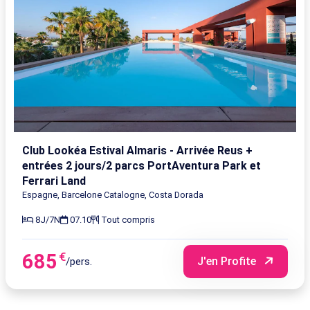
5
Tout
Sans
06/10/2026
8
compris
transport
-
jours/
14/10/2026
7
nuits
5
Tout
Sans
30/09/2026
8
compris
transport
-
jours/
Club Lookéa Estival Almaris - Arrivée Reus +
08/10/2026
7
entrées 2 jours/2 parcs PortAventura Park et
nuits
Ferrari Land
Espagne, Barcelone Catalogne, Costa Dorada
5
Tout
Sans
29/09/2026
8
8J/7N
07.10
Tout compris
compris
transport
-
jours/
07/10/2026
7
685
€
J'en Profite
/pers.
nuits
5
Tout
Sans
11/10/2026
8