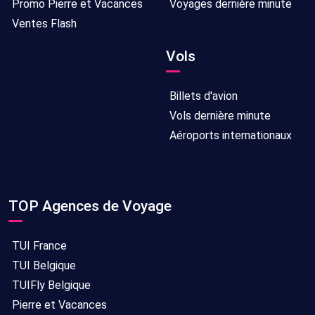
Promo Pierre et Vacances
Voyages dernière minute
6
Tout
Sans
17/10/2026
8
Ventes Flash
compris
transport
-
jours/
25/10/2026
7
Vols
nuits
6
Billets d'avion
Tout
Sans
14/09/2026
8
Vols dernière minute
compris
transport
-
jours/
Aéroports internationaux
22/09/2026
7
nuits
6
Tout
Sans
13/09/2026
8
TOP Agences de Voyage
compris
transport
-
jours/
21/09/2026
7
TUI France
nuits
TUI Belgique
6
Tout
Sans
12/09/2026
8
TUIFly Belgique
compris
transport
-
jours/
Pierre et Vacances