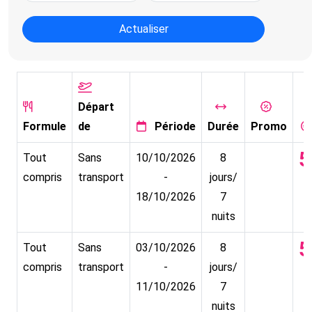
Actualiser
Départ
Formule
de
Période
Durée
Promo
5
Tout
Sans
10/10/2026
8
compris
transport
-
jours/
18/10/2026
7
nuits
5
Tout
Sans
03/10/2026
8
compris
transport
-
jours/
11/10/2026
7
nuits