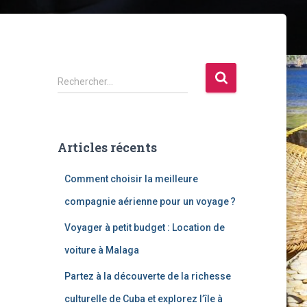
R
Rechercher…
e
c
h
e
Articles récents
r
c
Comment choisir la meilleure
h
e
compagnie aérienne pour un voyage ?
r
Voyager à petit budget : Location de
:
voiture à Malaga
Partez à la découverte de la richesse
culturelle de Cuba et explorez l’île à