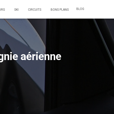
BLOG
URS
SKI
CIRCUITS
BONS PLANS
gnie aérienne