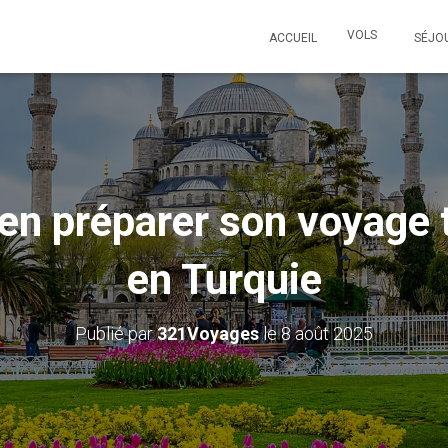
VOLS
ACCUEIL
SÉJO
n préparer son voyage 
en Turquie
Publié par
321Voyages
le
8 août 2025