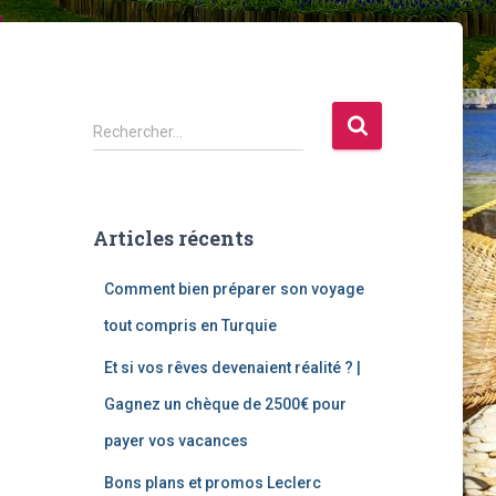
R
Rechercher…
e
c
h
e
Articles récents
r
c
Comment bien préparer son voyage
h
e
tout compris en Turquie
r
Et si vos rêves devenaient réalité ? |
:
Gagnez un chèque de 2500€ pour
payer vos vacances
Bons plans et promos Leclerc