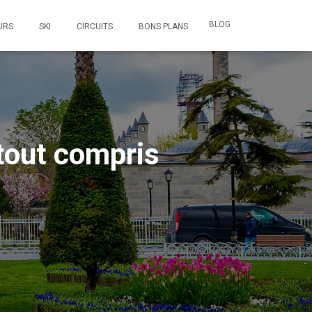
BLOG
URS
SKI
CIRCUITS
BONS PLANS
tout compris