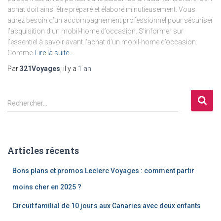
achat doit ainsi être préparé et élaboré minutieusement. Vous
aurez besoin d’un accompagnement professionnel pour sécuriser
l’acquisition d’un mobil-home d’occasion. S’informer sur
l’essentiel à savoir avant l’achat d’un mobil-home d’occasion
Comme
Lire la suite…
Par
321Voyages
, il y a
1 an
R
Rechercher…
e
c
h
e
Articles récents
r
c
Bons plans et promos Leclerc Voyages : comment partir
h
e
moins cher en 2025 ?
r
Circuit familial de 10 jours aux Canaries avec deux enfants
: