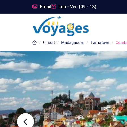
Email
Lun - Ven (09 - 18)
Circuit
Madagascar
Tamatave
Combin