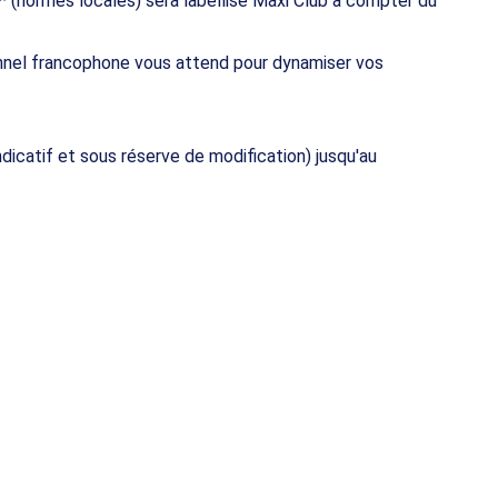
 (normes locales) sera labellisé Maxi Club à compter du
nnel francophone vous attend pour dynamiser vos
atif et sous réserve de modification) jusqu'au