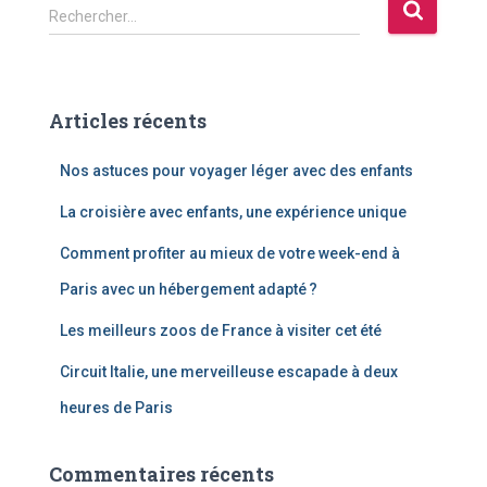
R
Rechercher…
e
c
h
e
Articles récents
r
c
Nos astuces pour voyager léger avec des enfants
h
e
La croisière avec enfants, une expérience unique
r
Comment profiter au mieux de votre week-end à
:
Paris avec un hébergement adapté ?
Les meilleurs zoos de France à visiter cet été
Circuit Italie, une merveilleuse escapade à deux
heures de Paris
Commentaires récents