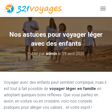
D
É
P
L
I
Nos astuces pour voyager léger
E
R
avec des enfants
L
A
Publié par
admin
le
29 avril 2025
N
A
V
I
G
A
Voyager avec des enfants peut sembler compliqué, mais il
T
est tout à fait possible de
voyager léger en famille
en
I
O
adoptant quelques bons réflexes. Que vous partiez en
N
avion, en voiture ou en croisière, voici nos conseils
pratiques pour alléger vos valises… et votre esprit !