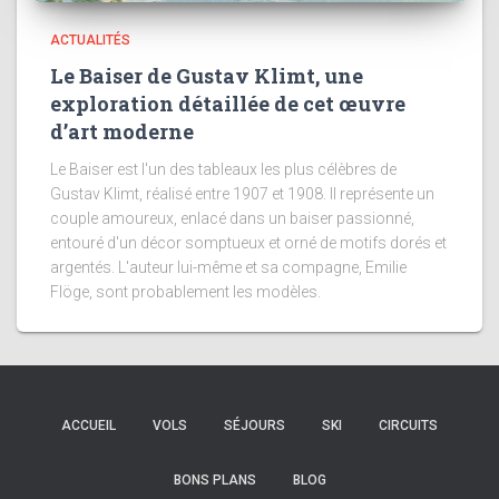
ACTUALITÉS
Le Baiser de Gustav Klimt, une
exploration détaillée de cet œuvre
d’art moderne
Le Baiser est l'un des tableaux les plus célèbres de
Gustav Klimt, réalisé entre 1907 et 1908. Il représente un
couple amoureux, enlacé dans un baiser passionné,
entouré d'un décor somptueux et orné de motifs dorés et
argentés. L'auteur lui-même et sa compagne, Emilie
Flöge, sont probablement les modèles.
ACCUEIL
VOLS
SÉJOURS
SKI
CIRCUITS
BONS PLANS
BLOG