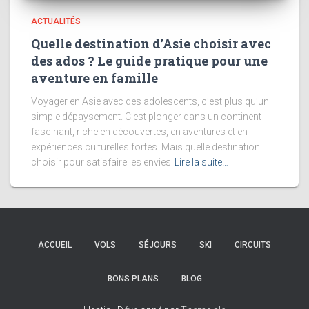
ACTUALITÉS
Quelle destination d’Asie choisir avec
des ados ? Le guide pratique pour une
aventure en famille
Voyager en Asie avec des adolescents, c’est plus qu’un
simple dépaysement. C’est plonger dans un continent
fascinant, riche en découvertes, en aventures et en
expériences culturelles fortes. Mais quelle destination
choisir pour satisfaire les envies
Lire la suite…
ACCUEIL
VOLS
SÉJOURS
SKI
CIRCUITS
BONS PLANS
BLOG