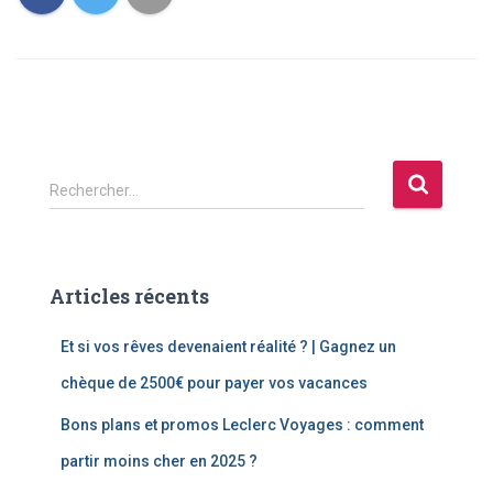
R
Rechercher…
e
c
h
e
Articles récents
r
c
Et si vos rêves devenaient réalité ? | Gagnez un
h
e
chèque de 2500€ pour payer vos vacances
r
Bons plans et promos Leclerc Voyages : comment
:
partir moins cher en 2025 ?