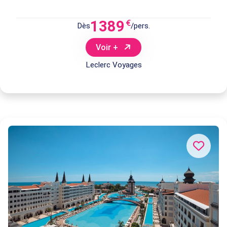
1389
€
Dès
/pers.
Voir +
Leclerc Voyages