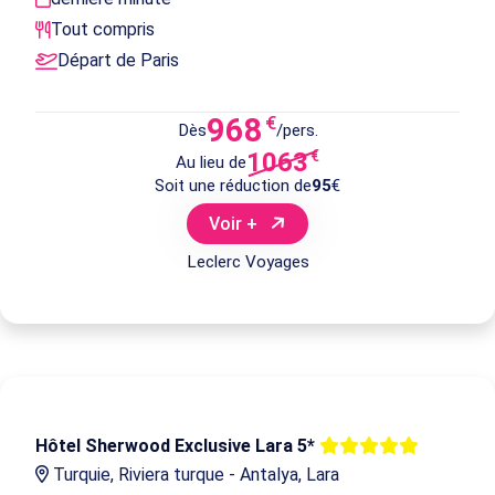
Tout compris
Départ de Paris
968
€
Dès
/pers.
1063
€
Au lieu de
Soit une réduction de
95
€
Voir +
Leclerc Voyages
Hôtel Sherwood Exclusive Lara 5*
Turquie, Riviera turque - Antalya, Lara